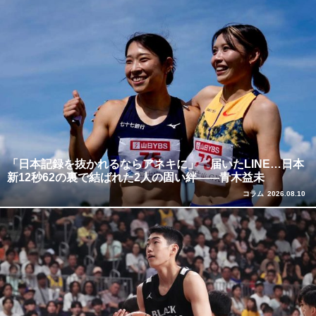
「日本記録を抜かれるならアネキに」 届いたLINE…日本
新12秒62の裏で結ばれた2人の固い絆――青木益未
コラム
2026.08.10