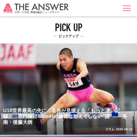
MENU
PICK UP
ピックアップ
U18世界最高の先に…名将が見据える「もっと凄い記
録」 専門種目400mHの練習は敢えてしない“謎”――洛
南・後藤大樹
コラム
2026.08.10