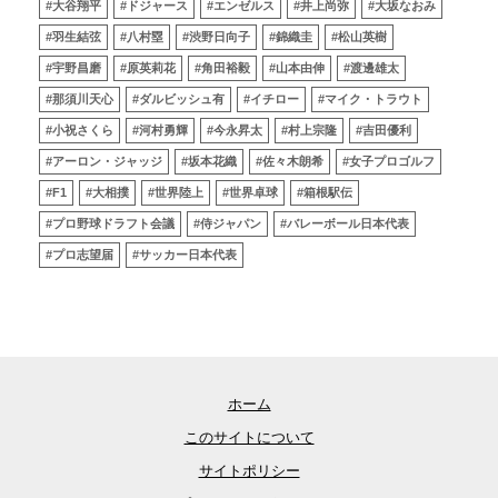
#大谷翔平
#ドジャース
#エンゼルス
#井上尚弥
#大坂なおみ
#羽生結弦
#八村塁
#渋野日向子
#錦織圭
#松山英樹
#宇野昌磨
#原英莉花
#角田裕毅
#山本由伸
#渡邊雄太
#那須川天心
#ダルビッシュ有
#イチロー
#マイク・トラウト
#小祝さくら
#河村勇輝
#今永昇太
#村上宗隆
#吉田優利
#アーロン・ジャッジ
#坂本花織
#佐々木朗希
#女子プロゴルフ
#F1
#大相撲
#世界陸上
#世界卓球
#箱根駅伝
#プロ野球ドラフト会議
#侍ジャパン
#バレーボール日本代表
#プロ志望届
#サッカー日本代表
ホーム
このサイトについて
サイトポリシー