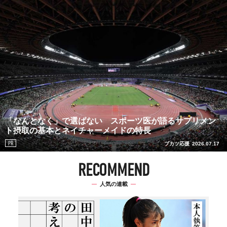
「なんとなく」で選ばない スポーツ医が語るサプリメン
ト摂取の基本とネイチャーメイドの特長
PR
ブカツ応援
2026.07.17
RECOMMEND
人気の連載