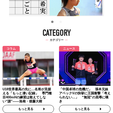
CATEGORY
カテゴリー
コラム
ニュース
U18世界最高の先に…名将が見据
「中国卓球の危機だ」 張本兄妹
える「もっと凄い記録」 専門種
アベックVの快挙に王国衝撃「考え
目400mHの練習は敢えてしな
られない…」 “無冠”の屈辱に嘆
い“謎”――洛南・後藤大樹
き
もっと見る
もっと見る