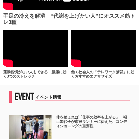
手足の冷えを解消 “代謝を上げたい人”にオススメ筋ト
レ3種
運動習慣がない人もできる 腰痛に効
働く社会人の「テレワーク猫背」に効
く3つのストレッチ
くおすすめエクササイズ
EVENT
イベント情報
体を整えれば「仕事の効率も上がる」 福
士加代子が市民ランナーに伝えた、コンデ
ィショニングの重要性