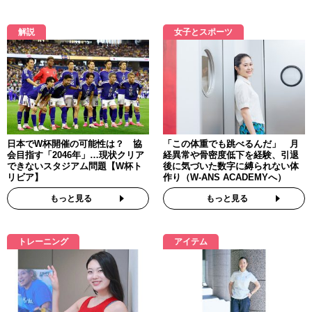
解説
女子とスポーツ
日本でW杯開催の可能性は？ 協
「この体重でも跳べるんだ」 月
会目指す「2046年」…現状クリア
経異常や骨密度低下を経験、引退
できないスタジアム問題【W杯ト
後に気づいた数字に縛られない体
リビア】
作り（W-ANS ACADEMYへ）
もっと見る
もっと見る
トレーニング
アイテム