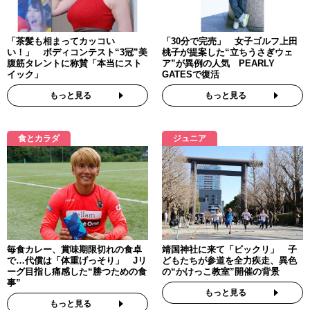
「茶髪も相まってカッコい
「30分で完売」 女子ゴルフ上田
い！」 ボディコンテスト“3冠”美
桃子が提案した“立ちうさぎウェ
腹筋タレントに称賛「本当にスト
ア”が異例の人気 PEARLY
イック」
GATESで復活
もっと見る
もっと見る
食とカラダ
ジュニア
毎食カレー、賞味期限切れの食卓
靖国神社に来て「ビックリ」 子
で…代償は「体重げっそり」 Jリ
どもたちが参道を全力疾走、異色
ーグ目指し痛感した“勝つための食
の“かけっこ教室”開催の背景
事”
もっと見る
もっと見る