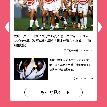
子ら
敗退ラグビー日本に欠けていたこと エディー・ジョー
月1
ンズの分析、次回W杯へ問う「日本が進むべき道」【特
口み
別観戦記】
12.25
ラグビーW杯
2023.10.10
代の
五輪で考えるダイバーシティの意
スイ
味 名将エディー氏「理解が深まれ
ば日本の魅力広がる」
12.24
コラム
2021.07.28
もっと見る