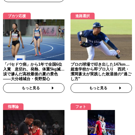
ブカツ応援
進路選択
「バセドウ病」から1年で全国6位
プロの球場で叩き出した147km…
入賞 息切れ、発熱、体重5kg減…
超進学校から即プロ入り 西武・
涙で滲んだ高校最後の夏の景色
濱岡蒼太が実践した敗退後の“過ご
――大分雄城台・長野梨心
し方”
もっと見る
もっと見る
指導論
フォト