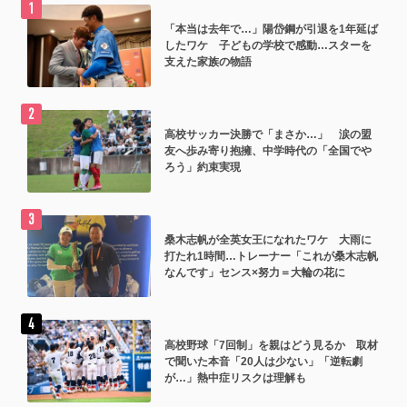
「本当は去年で…」陽岱鋼が引退を1年延ば
したワケ 子どもの学校で感動…スターを
支えた家族の物語
高校サッカー決勝で「まさか…」 涙の盟
友へ歩み寄り抱擁、中学時代の「全国でや
ろう」約束実現
桑木志帆が全英女王になれたワケ 大雨に
打たれ1時間…トレーナー「これが桑木志帆
なんです」センス×努力＝大輪の花に
高校野球「7回制」を親はどう見るか 取材
で聞いた本音「20人は少ない」「逆転劇
が…」熱中症リスクは理解も