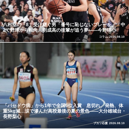
八村塁の「8」受け継ぐ男「番号に恥じないプレーを」 中
2で野球から転向…明成高の後輩が追う夢――今野瑛心
コラム
2026.08.10
「バセドウ病」から1年で全国6位入賞 息切れ、発熱、体
重5kg減…涙で滲んだ高校最後の夏の景色――大分雄城台・
長野梨心
ブカツ応援
2026.08.10