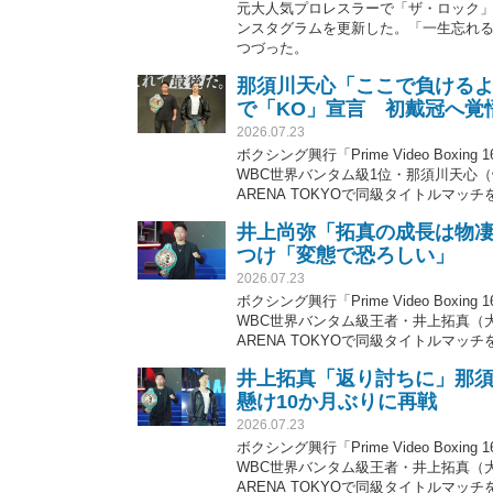
元大人気プロレスラーで「ザ・ロック」
ンスタグラムを更新した。「一生忘れ
つづった。
那須川天心「ここで負ける
で「KO」宣言 初戴冠へ覚
2026.07.23
ボクシング興行「Prime Video Bo
WBC世界バンタム級1位・那須川天心（
ARENA TOKYOで同級タイトルマッ
で完全決着」を宣言し、初戴冠に向けて覚
井上尚弥「拓真の成長は物
が22勝（5KO）2敗。
つけ「変態で恐ろしい」
2026.07.23
ボクシング興行「Prime Video Bo
WBC世界バンタム級王者・井上拓真（大
ARENA TOKYOで同級タイトルマッ
を懸けて拳を交える。拓真の兄・尚弥も
井上拓真「返り討ちに」那須
は30歳の井上が22勝（5KO）2敗、27
懸け10か月ぶりに再戦
2026.07.23
ボクシング興行「Prime Video Bo
WBC世界バンタム級王者・井上拓真（大
ARENA TOKYOで同級タイトルマッ