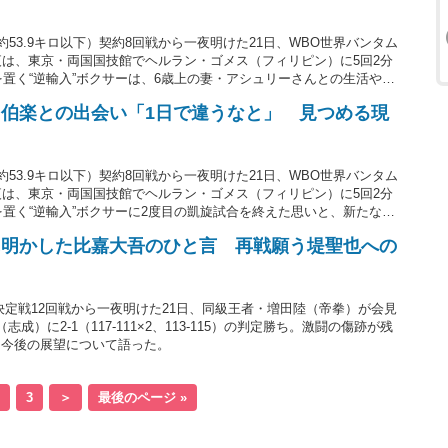
」
約53.9キロ以下）契約8回戦から一夜明けた21日、WBO世界バンタム
夜は、東京・両国国技館でヘルラン・ゴメス（フィリピン）に5回2分
を置く“逆輸入”ボクサーは、6歳上の妻・アシュリーさんとの生活や、
た。戦績は28歳の秋次が15勝（5KO）1敗、26歳のゴメスが14勝
伯楽との出会い「1日で違うなと」 見つめる現
約53.9キロ以下）契約8回戦から一夜明けた21日、WBO世界バンタム
夜は、東京・両国国技館でヘルラン・ゴメス（フィリピン）に5回2分
を置く“逆輸入”ボクサーに2度目の凱旋試合を終えた思いと、新たなト
28歳の秋次が15勝（5KO）1敗、26歳のゴメスが14勝（10KO）4
に明かした比嘉大吾のひと言 再戦願う堤聖也への
決定戦12回戦から一夜明けた21日、同級王者・増田陸（帝拳）が会見
）に2-1（117-111×2、113-115）の判定勝ち。激闘の傷跡が残
、今後の展望について語った。
3
＞
最後のページ »