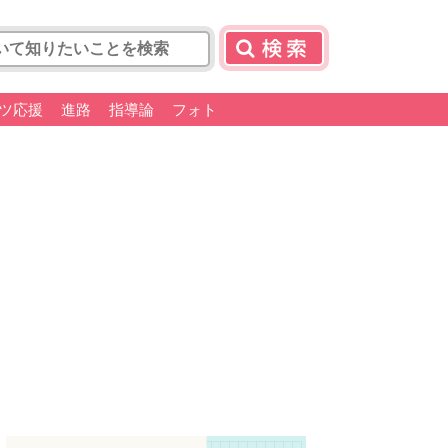
ツ応援
進路
指導論
フォト