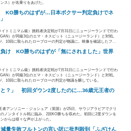
ランス）が名乗りをあげた。
 KO勝ちのはずが…日本ボクサー判定負けでネ
ー」
ライトミニマム級）挑戦者決定戦が7月31日にニュージーランドで行わ
NGAN）が同級3位のエマ・ネスピット（ニュージーランド）と対戦。
たが、10回に取られたローブローの判定が物議に。映像を確認したファ
負け KO勝ちのはずが「無にされました」世界
ライトミニマム級）挑戦者決定戦が7月31日にニュージーランドで行わ
NGAN）が同級3位のエマ・ネスピット（ニュージーランド）と対戦。
たが、10回に取られたローブローの判定が物議を醸している。
と？」 初回ダウン2度したのに…36歳元王者の
王者アンソニー・ジョシュア（英国）が25日、サウジアラビアでクリ
のノンタイトル戦に臨み、2回KO勝ちを収めた。初回に2度ダウンを
ァンからは様々な声が上がった。
…減量失敗フルトンの言い訳に批判殺到「ふざけん