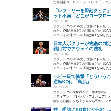
た格闘家ジェロム・レ・バンナ氏（フ
「レフェリーを即刻クビに」
ット不満「どこがローブロ
2026.08.02
ボクシングのWBA女子世界アトム級（
れた。WBA同級6位の和田まどか（DA
アウェイの地で1-2の判定負けを喫し
ンもSNS上で不満の声を上げている。
日本人ボクサーが物議の判定
戦目前でアウェイの洗礼
2026.08.02
ボクシングのWBA女子世界アトム級（
れた。WBA同級6位の和田まどか（DA
アウェイの地で1-2の判定負けを喫し
ヘビー級で衝撃「どういうこ
逆転KOは「鳥肌」
2026.07.26
ボクシングの元世界ヘビー級3団体統一
スティアン・プレンガ（アルバニア）と
喫する波乱の立ち上がりから逆転。フ
井上尚弥にKO負けから3年