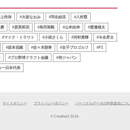
井上尚弥
#大坂なおみ
#羽生結弦
#八村塁
昌磨
#原英莉花
#角田裕毅
#山本由伸
#渡邊雄太
#マイク・トラウト
#小祝さくら
#河村勇輝
#今永昇太
#坂本花織
#佐々木朗希
#女子プロゴルフ
#F1
伝
#プロ野球ドラフト会議
#侍ジャパン
カー日本代表
サイトポリシー
プライバシーポリシー
パーソナルデータの外部送信につ
© Creative2 2016-