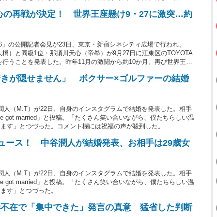
22勝（5KO）2敗、27歳の那須川が8勝（3KO）1敗。
心の再戦が決定！ 世界王座懸け9・27に激突…約
xing 16」の公開記者会見が23日、東京・新宿シネシティ広場で行われ、
橋）と同級1位・那須川天心（帝拳）が9月27日に江東区のTOYOTA
チを行うことを発表した。昨年11月の激闘から約10か月。再び世界王座
22勝（5KO）2敗、27歳の那須川が8勝（3KO）1敗。
きが隠せません」 ボクサー×ゴルファーの結婚
潤人（M.T）が22日、自身のインスタグラムで結婚を発表した。相手
got married」と投稿。「たくさん笑い合いながら、僕たちらしい温
ります」とつづった。コメント欄には祝福の声が殺到した。
ュース！ 中谷潤人が結婚発表、お相手は29歳女
潤人（M.T）が22日、自身のインスタグラムで結婚を発表した。相手
got married」と投稿。「たくさん笑い合いながら、僕たちらしい温
ります」とつづった。
妻不在で「集中できた」発言の真意 猛省した判断