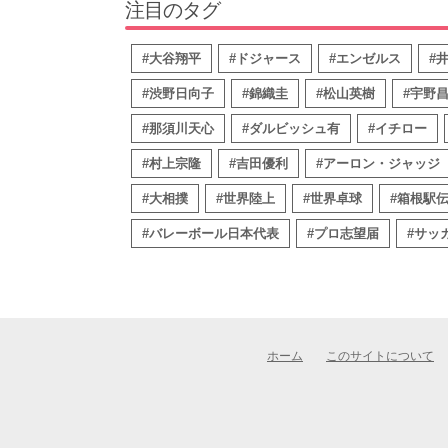
注目のタグ
#大谷翔平
#ドジャース
#エンゼルス
#
#渋野日向子
#錦織圭
#松山英樹
#宇野
#那須川天心
#ダルビッシュ有
#イチロー
#村上宗隆
#吉田優利
#アーロン・ジャッジ
#大相撲
#世界陸上
#世界卓球
#箱根駅
#バレーボール日本代表
#プロ志望届
#サッ
ホーム
このサイトについて