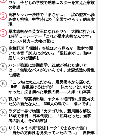
ワケ 子どもの学校で感動…スターを支えた家族
の物語
高校サッカー決勝で「まさか…」 涙の盟友へ歩
み寄り抱擁、中学時代の「全国でやろう」約束実
現
桑木志帆が全英女王になれたワケ 大雨に打たれ
1時間…トレーナー「これが桑木志帆なんです」
センス×努力＝大輪の花に
高校野球「7回制」を親はどう見るか 取材で聞
いた本音「20人は少ない」「逆転劇が…」熱中
症リスクは理解も
ハンド強豪に短期留学、21歳が感じた違いと
は…「無駄なパスがないんです」永森悠透の貴重
な経験
「こっちは大丈夫だから」震災熊本から届いた
LINE 吉報届けるはずが…「決めないといけな
かった」泣き崩れた最後の夏――大津・山本翼
戦力外→球宴初出場、ヤクルト増田珠に刺激与え
た父の新たな人生 600人の島で…「凄いです」
ラグビー界で物議「カテゴリ制」新局面を解説
18歳で来日→日本代表に…「屈辱だった」当事
者の訴え、その結末は
りくりゅう木原“脱線トーク”でまさかの告白
「自分の方向性を見失っていたので…」 自転車