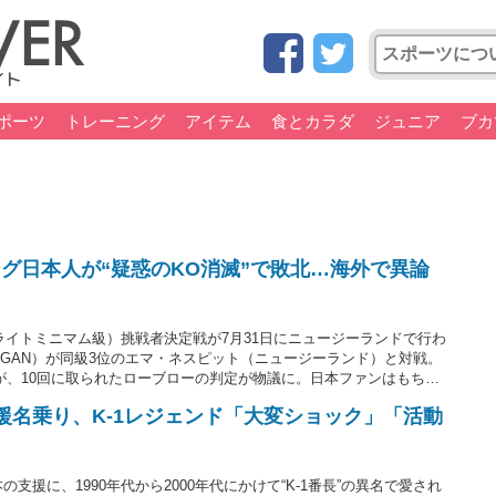
ポーツ
トレーニング
アイテム
食とカラダ
ジュニア
ブカ
グ日本人が“疑惑のKO消滅”で敗北…海外で異論
ライトミニマム級）挑戦者決定戦が7月31日にニュージーランドで行わ
NGAN）が同級3位のエマ・ネスピット（ニュージーランド）と対戦。
たが、10回に取られたローブローの判定が物議に。日本ファンはもちろ
援名乗り、K-1レジェンド「大変ショック」「活動
支援に、1990年代から2000年代にかけて“K-1番長”の異名で愛され