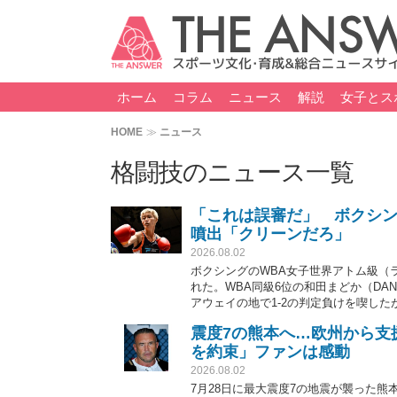
ホーム
コラム
ニュース
解説
女子とス
HOME
ニュース
格闘技のニュース一覧
「これは誤審だ」 ボクシン
噴出「クリーンだろ」
2026.08.02
ボクシングのWBA女子世界アトム級（
れた。WBA同級6位の和田まどか（DA
アウェイの地で1-2の判定負けを喫し
ん、海外ファンも異論を唱えている。
震度7の熊本へ…欧州から支
を約束」ファンは感動
2026.08.02
7月28日に最大震度7の地震が襲った熊本の