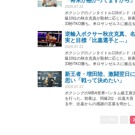
「将来が懸かってますから
2026.07.22
ボクシングのノンタイトル119ポンド（
級10位の秋次克真が取材に応じた。前
33秒TKO勝ち。米ロサンゼルスに拠点
前戦で味わった初黒星から得た教訓を語っ
逆輸入ボクサー秋次克真、名
（10KO）4敗。
実と目標「比嘉選手と…」
2026.07.22
ボクシングのノンタイトル119ポンド（
級10位の秋次克真が取材に応じた。前
33秒TKO勝ち。米ロサンゼルスに拠点
レーナーとの出会いについて聞いた。戦績は
新王者・増田陸、激闘翌日
敗。
思い「戦って決めたい」
2026.07.22
ボクシングのWBA世界バンタム級王座
を行った。前夜は、同級2位・比嘉大吾（志成
る中、比嘉からの感謝の言葉を明かし
1 / 393
1
2