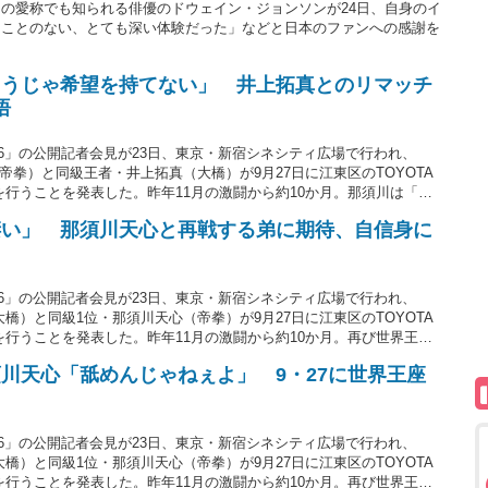
の愛称でも知られる俳優のドウェイン・ジョンソンが24日、自身のイ
ることのない、とても深い体験だった」などと日本のファンへの感謝を
ようじゃ希望を持てない」 井上拓真とのリマッチ
悟
xing 16」の公開記者会見が23日、東京・新宿シネシティ広場で行われ、
帝拳）と同級王者・井上拓真（大橋）が9月27日に江東区のTOYOTA
チを行うことを発表した。昨年11月の激闘から約10か月。那須川は「KO
悟を示した。戦績は27歳の那須川が8勝（3KO）1敗。30歳の井上
凄い」 那須川天心と再戦する弟に期待、自信身に
xing 16」の公開記者会見が23日、東京・新宿シネシティ広場で行われ、
橋）と同級1位・那須川天心（帝拳）が9月27日に江東区のTOYOTA
チを行うことを発表した。昨年11月の激闘から約10か月。再び世界王座
「拓真の成長は物凄い」「9月27日が楽しみ」と期待を寄せた。戦績
川天心「舐めんじゃねぇよ」 9・27に世界王座
歳の那須川が8勝（3KO）1敗。
xing 16」の公開記者会見が23日、東京・新宿シネシティ広場で行われ、
橋）と同級1位・那須川天心（帝拳）が9月27日に江東区のTOYOTA
チを行うことを発表した。昨年11月の激闘から約10か月。再び世界王座