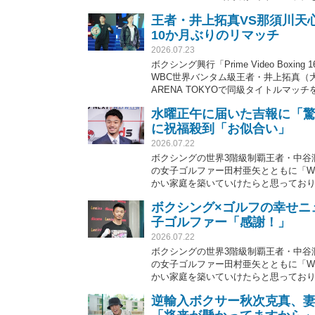
を懸けて拳を交える。戦績は30歳の井上が
王者・井上拓真VS那須川天
10か月ぶりのリマッチ
2026.07.23
ボクシング興行「Prime Video Bo
WBC世界バンタム級王者・井上拓真（大
ARENA TOKYOで同級タイトルマッ
を懸けて拳を交える。戦績は30歳の井上が
水曜正午に届いた吉報に「驚
に祝福殺到「お似合い」
2026.07.22
ボクシングの世界3階級制覇王者・中谷
の女子ゴルファー田村亜矢とともに「We 
かい家庭を築いていけたらと思ってお
ボクシング×ゴルフの幸せニ
子ゴルファー「感謝！」
2026.07.22
ボクシングの世界3階級制覇王者・中谷
の女子ゴルファー田村亜矢とともに「We 
かい家庭を築いていけたらと思ってお
逆輸入ボクサー秋次克真、