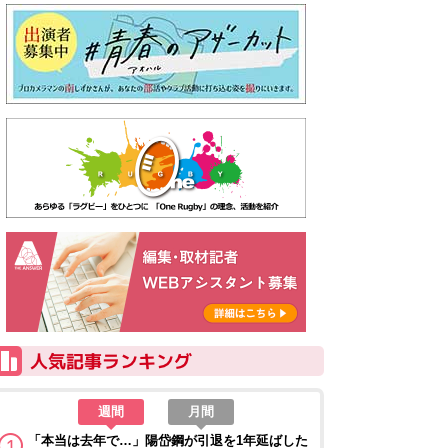
週間
月間
「本当は去年で…」陽岱鋼が引退を1年延ばした