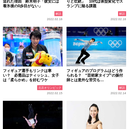
迫れた理由 鈴木明子「彼女には
りと壮絶」 10代は体型変化でス
着氷後の0歩目がない」
ランプに陥る課題
解説
解説
2022.02.16
2022.02.16
フィギュア選手もリンクは寒
フィギュアのプログラムはどう作
い？ 必需品はティッシュ、女子
られる？ “芸術家タイプ”の振付
は「柔らかめ」を好むワケ
師とは意外な苦労も…
北京オリンピック
解説
2022.02.15
2022.02.14