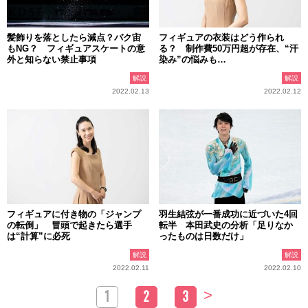
髪飾りを落としたら減点？バク宙
フィギュアの衣装はどう作られ
もNG？ フィギュアスケートの意
る？ 制作費50万円超が存在、“汗
外と知らない禁止事項
染み”の悩みも…
解説
解説
2022.02.13
2022.02.12
フィギュアに付き物の「ジャンプ
羽生結弦が一番成功に近づいた4回
の転倒」 冒頭で起きたら選手
転半 本田武史の分析「足りなか
は“計算”に必死
ったものは日数だけ」
解説
解説
2022.02.11
2022.02.10
>
1
2
3