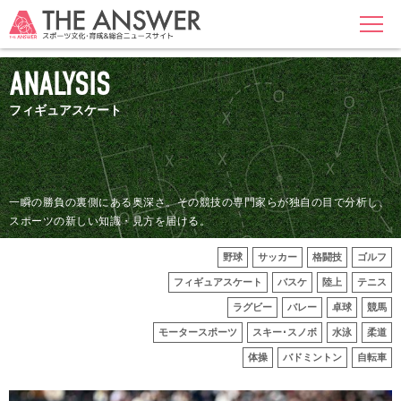
MENU
ANALYSIS
フィギュアスケート
一瞬の勝負の裏側にある奥深さ。その競技の専門家らが独自の目で分析し、
スポーツの新しい知識・見方を届ける。
野球
サッカー
格闘技
ゴルフ
フィギュアスケート
バスケ
陸上
テニス
ラグビー
バレー
卓球
競馬
モータースポーツ
スキー･スノボ
水泳
柔道
体操
バドミントン
自転車