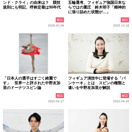
ンド・クライ」の由来は？ 競技
五輪選考、フィギュア強国日本な
規則にも明記、呼称定着は90年代
らではの重圧 鈴木明子「精神的
に張り詰めた状態が…」
解説
解説
2026.02.09
2025.12.19
「日本人の選手はすごく綺麗で
フィギュア演技中に登場する「パ
す」 世界一と評された中野友加
ンケーキ」とは スピンの種類と
里のドーナツスピン論
違いを中野友加里が解説
解説
解説
2022.04.17
2022.04.16