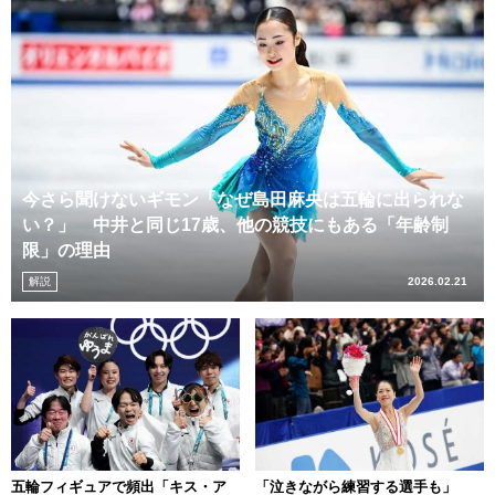
今さら聞けないギモン「なぜ島田麻央は五輪に出られな
い？」 中井と同じ17歳、他の競技にもある「年齢制
限」の理由
解説
2026.02.21
五輪フィギュアで頻出「キス・ア
「泣きながら練習する選手も」