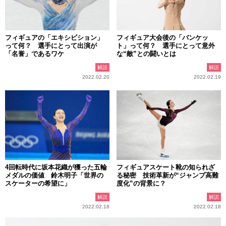
フィギュアの「エキシビション」
フィギュア大会後の「バンケッ
って何？ 選手にとって出演が
ト」って何？ 選手にとって意外
「名誉」であるワケ
な“敵”との闘いとは
解説
解説
2022.02.20
2022.02.19
4回転時代に坂本花織が獲った五輪
フィギュアスケート靴の知られざ
メダルの価値 鈴木明子「世界の
る秘密 技術革新が“ジャンプ高難
スケーターの希望に」
度化”の背景に？
解説
解説
2022.02.18
2022.02.18