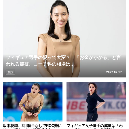
フィギュア選手の親って大変？ 「お金がかかる」と言
われる競技、コーチ料の相場は…
解説
2022.02.17
坂本花織、3回転半なしでROC勢に
フィギュア女子選手の減量は「わ