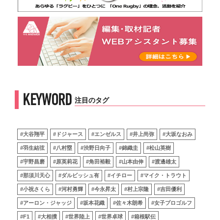
KEYWORD
注目のタグ
#大谷翔平
#ドジャース
#エンゼルス
#井上尚弥
#大坂なおみ
#羽生結弦
#八村塁
#渋野日向子
#錦織圭
#松山英樹
#宇野昌磨
#原英莉花
#角田裕毅
#山本由伸
#渡邊雄太
#那須川天心
#ダルビッシュ有
#イチロー
#マイク・トラウト
#小祝さくら
#河村勇輝
#今永昇太
#村上宗隆
#吉田優利
#アーロン・ジャッジ
#坂本花織
#佐々木朗希
#女子プロゴルフ
#F1
#大相撲
#世界陸上
#世界卓球
#箱根駅伝