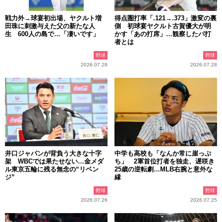
戦力外→球宴初出場、ヤクルト増
得点圏打率「.121→.373」激変の裏
田珠に刺激与えた父の新たな人
側 初球宴ヤクルト古賀優大が明
生 600人の島で…「凄いです」
かす「あの打席」…観察したパ打
者とは
野球
野球
2026.07.28
2026.07.28
井口ジャパンが背負う大きな十字
中学も高校も「なんか常に崖っぷ
架 WBCでは果たせない…金メダ
ち」 2軍首位打者を独走、遅咲き
ル東京五輪に残る無念の“リベン
25歳の逆転劇…MLB右腕と意外な
ジ”
縁
野球
野球
2026.07.26
2026.07.25