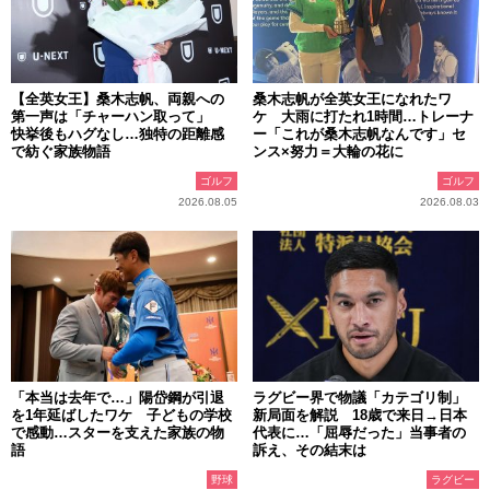
【全英女王】桑木志帆、両親への
桑木志帆が全英女王になれたワ
第一声は「チャーハン取って」
ケ 大雨に打たれ1時間…トレーナ
快挙後もハグなし…独特の距離感
ー「これが桑木志帆なんです」セ
で紡ぐ家族物語
ンス×努力＝大輪の花に
ゴルフ
ゴルフ
2026.08.05
2026.08.03
「本当は去年で…」陽岱鋼が引退
ラグビー界で物議「カテゴリ制」
を1年延ばしたワケ 子どもの学校
新局面を解説 18歳で来日→日本
で感動…スターを支えた家族の物
代表に…「屈辱だった」当事者の
語
訴え、その結末は
野球
ラグビー