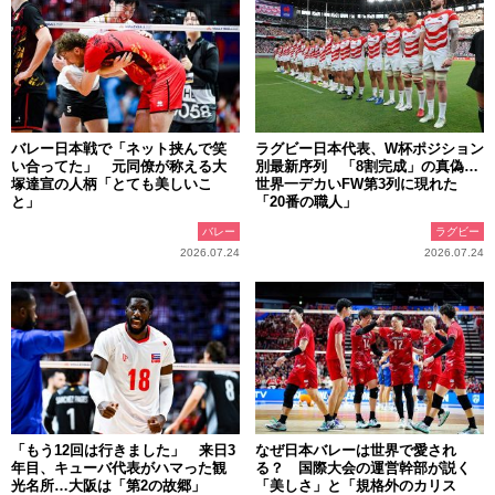
バレー日本戦で「ネット挟んで笑
ラグビー日本代表、W杯ポジション
い合ってた」 元同僚が称える大
別最新序列 「8割完成」の真偽…
塚達宣の人柄「とても美しいこ
世界一デカいFW第3列に現れた
と」
「20番の職人」
バレー
ラグビー
2026.07.24
2026.07.24
「もう12回は行きました」 来日3
なぜ日本バレーは世界で愛され
年目、キューバ代表がハマった観
る？ 国際大会の運営幹部が説く
光名所…大阪は「第2の故郷」
「美しさ」と「規格外のカリス