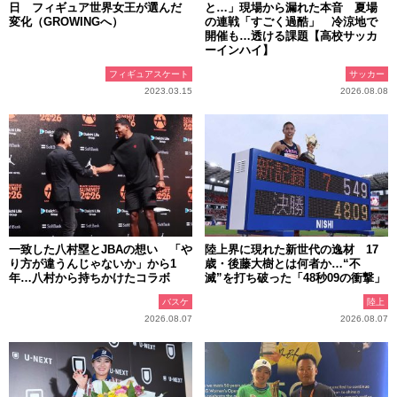
日 フィギュア世界女王が選んだ
と…」現場から漏れた本音 夏場
変化（GROWINGへ）
の連戦「すごく過酷」 冷涼地で
開催も…透ける課題【高校サッカ
ーインハイ】
フィギュアスケート
サッカー
2023.03.15
2026.08.08
一致した八村塁とJBAの想い 「や
陸上界に現れた新世代の逸材 17
り方が違うんじゃないか」から1
歳・後藤大樹とは何者か…“不
年…八村から持ちかけたコラボ
滅”を打ち破った「48秒09の衝撃」
バスケ
陸上
2026.08.07
2026.08.07