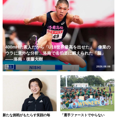
400mHの素人だから「U18世界最高を出せた」 偉業の
ウラに意外な分析…洛南で名伯楽に鍛えられた「脳」
――洛南・後藤大樹
陸上
2026.08.08
新たな挑戦がもたらす笑顔の毎
「選手ファーストでやらない