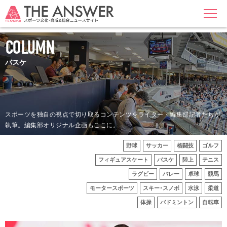
MENU
COLUMN
バスケ
スポーツを独自の視点で切り取るコンテンツをライター・編集部記者たちが
執筆。編集部オリジナル企画もここに。
野球
サッカー
格闘技
ゴルフ
フィギュアスケート
バスケ
陸上
テニス
ラグビー
バレー
卓球
競馬
モータースポーツ
スキー･スノボ
水泳
柔道
体操
バドミントン
自転車