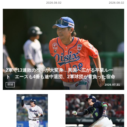
2026.08.02
2026.08.02
2軍で13連敗の投手が大変身…異国へ広がる卒業ルー
ト エースも4番も途中退団、2軍球団が背負った宿命
野球
2026.07.31