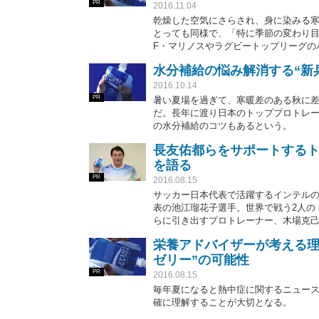
PR
2016.11.04
乾燥した空気にさらされ、身に染みる
とっても同様で、「特に季節の変わり目
F・マリノスやラグビートップリーグの
子さんは語る。
水分補給の悩み解消する“新
2016.10.14
PR
暑い夏場を過ぎて、寒暖差のある秋に
だ。長年に渡り日本のトッププロトレ
の水分補給のコツもあるという。
長友佑都らをサポートする
を語る
PR
2016.08.15
サッカー日本代表で活躍するインテル
表の池江瑠花子選手。世界で戦う2人の
らに引き出すプロトレーナー、木場克
栄養アドバイザーが考える理
ゼリー”の可能性
PR
2016.08.15
毎年夏になると熱中症に関するニュー
確に理解することが大切となる。