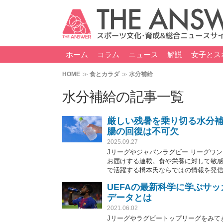
ホーム
コラム
ニュース
解説
女子とス
HOME
食とカラダ
水分補給
水分補給の記事一覧
厳しい残暑を乗り切る水分補
腸の回復は不可欠
2025.09.27
Jリーグやジャパンラグビー リーグワン
お届けする連載。食や栄養に対して敏
で活躍する橋本氏ならではの情報を発
UEFAの最新科学に学ぶサ
データとは
2021.06.02
Jリーグやラグビートップリーグをみてき