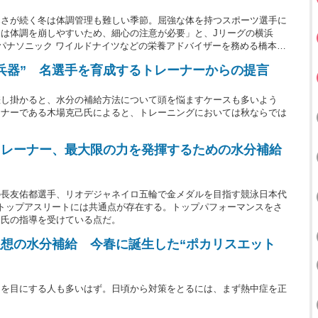
寒さが続く冬は体調管理も難しい季節。屈強な体を持つスポーツ選手に
は体調を崩しやすいため、細心の注意が必要」と、Jリーグの横浜
パナソニック ワイルドナイツなどの栄養アドバイザーを務める橋本玲
兵器” 名選手を育成するトレーナーからの提言
差し掛かると、水分の補給方法について頭を悩ますケースも多いよう
ーナーである木場克己氏によると、トレーニングにおいては秋ならでは
トレーナー、最大限の力を発揮するための水分補給
の長友佑都選手、リオデジャネイロ五輪で金メダルを目指す競泳日本代
トップアスリートには共通点が存在する。トップパフォーマンスをさ
己氏の指導を受けている点だ。
想の水分補給 今春に誕生した“ポカリスエット
スを目にする人も多いはず。日頃から対策をとるには、まず熱中症を正