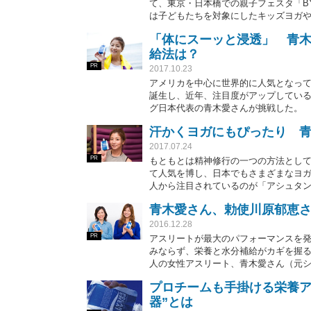
て、東京・日本橋での親子フェスタ「BYA 
は子どもたちを対象にしたキッズヨガ
創始者である高橋由紀さん（ベビーヨ
「体にスーッと浸透」 青
んの子どもたちと家族が集まった。
給法は？
PR
2017.10.23
アメリカを中心に世界的に人気となっ
誕生し、近年、注目度がアップしてい
グ日本代表の青木愛さんが挑戦した。
汗かくヨガにもぴったり 
2017.07.24
PR
もともとは精神修行の一つの方法とし
て人気を博し、日本でもさまざまなヨ
人から注目されているのが「アシュタ
青木愛さん、勅使川原郁恵
2016.12.28
PR
アスリートが最大のパフォーマンスを
みならず、栄養と水分補給がカギを握る
人の女性アスリート、青木愛さん（元
トトラックスピードスケート日本代表
プロチームも手掛ける栄養ア
器”とは