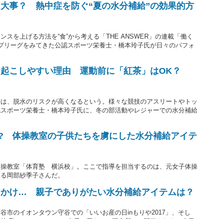
大事？ 熱中症を防ぐ“夏の水分補給”の効果的方
スを上げる方法を“食”から考える「THE ANSWER」の連載「働く
プリーグをみてきた公認スポーツ栄養士・橋本玲子氏が日々のパフォ
起こしやすい理由 運動前に「紅茶」はOK？
場は、脱水のリスクが高くなるという。様々な競技のアスリートやトッ
認スポーツ栄養士・橋本玲子氏に、冬の部活動やレジャーでの水分補給
!? 体操教室の子供たちを虜にした水分補給アイテ
体操教室「体育塾 横浜校」。ここで指導を担当するのは、元女子体操
ある岡部紗季子さんだ。
出かけ… 親子でありがたい水分補給アイテムは？
市のイオンタウン守谷での「いいお産の日inもりや2017」、そし