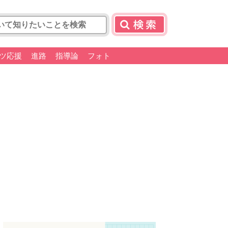
ツ応援
進路
指導論
フォト