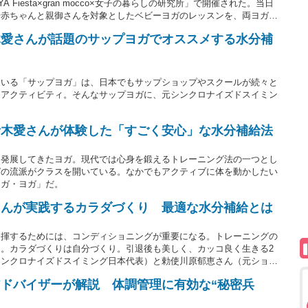
Fiesta×gran mocco×女子の暮らしの研究所」で開催された。当日
や赤ちゃんと親御さんを対象としたベビーヨガのレッスンを、両ヨガの
ガアソシエイト代表）が指導。会場には「ヨガは初めて」というたくさ
木愛さんが話題のサップヨガでオススメする水分補
ている「サップヨガ」は、日本でもサップショップやスクールが続々と
るアクティビティ。そんなサップヨガに、元シンクロナイズドスイミン
青木愛さんが体験した「すごく安心」な水分補給法
て発展してきたヨガ。現代では心身を鍛えるトレーニング法の一つとし
ガの流派がクラスを開いている。なかでもアクティブに体を動かしたい
ンガ・ヨガ」だ。
さんが実践するカラダづくり 最適な水分補給とは
発揮するためには、コンディショニングが重要になる。トレーニングの
。カラダづくりは自分づくり。引退後も美しく、カッコ良く生きる2
シンクロナイズドスイミング日本代表）と勅使川原郁恵さん（元ショー
）が語る「カラダづくり、自分づくり」とは――。
ドバイザーが解説 体調管理に有効な“秘密兵