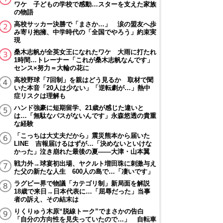
ワケ 子どもの学校で感動…スターを支えた家族
の物語
高校サッカー決勝で「まさか…」 涙の盟友へ歩
み寄り抱擁、中学時代の「全国でやろう」約束実
現
桑木志帆が全英女王になれたワケ 大雨に打たれ
1時間…トレーナー「これが桑木志帆なんです」
センス×努力＝大輪の花に
高校野球「7回制」を親はどう見るか 取材で聞
いた本音「20人は少ない」「逆転劇が…」熱中
症リスクは理解も
ハンド強豪に短期留学、21歳が感じた違いと
は…「無駄なパスがないんです」永森悠透の貴重
な経験
「こっちは大丈夫だから」震災熊本から届いた
LINE 吉報届けるはずが…「決めないといけな
かった」泣き崩れた最後の夏――大津・山本翼
戦力外→球宴初出場、ヤクルト増田珠に刺激与え
た父の新たな人生 600人の島で…「凄いです」
ラグビー界で物議「カテゴリ制」新局面を解説
18歳で来日→日本代表に…「屈辱だった」当事
者の訴え、その結末は
りくりゅう木原“脱線トーク”でまさかの告白
「自分の方向性を見失っていたので…」 自転車