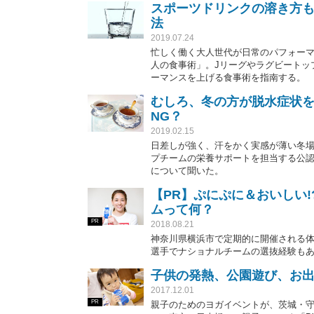
スポーツドリンクの溶き方も
法
2019.07.24
忙しく働く大人世代が日常のパフォーマン
人の食事術」。Jリーグやラグビートッ
ーマンスを上げる食事術を指南する。
むしろ、冬の方が脱水症状を
NG？
2019.02.15
日差しが強く、汗をかく実感が薄い冬
プチームの栄養サポートを担当する公
について聞いた。
【PR】ぷにぷに＆おいしい
ムって何？
PR
2018.08.21
神奈川県横浜市で定期的に開催される
選手でナショナルチームの選抜経験も
子供の発熱、公園遊び、お
2017.12.01
PR
親子のためのヨガイベントが、茨城・守谷