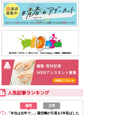
週間
月間
「本当は去年で…」陽岱鋼が引退を1年延ばした