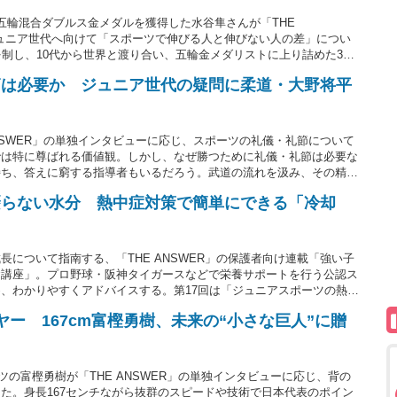
五輪混合ダブルス金メダルを獲得した水谷隼さんが「THE
ジュニア世代へ向けて「スポーツで伸びる人と伸びない人の差」につい
を制し、10代から世界と渡り合い、五輪金メダリストに上り詰めた33
た“ある習慣”があった。（取材・文＝THE ANSWER編集部・神原
節は必要か ジュニア世代の疑問に柔道・大野将平
NSWER」の単独インタビューに応じ、スポーツの礼儀・礼節について
では特に尊ばれる価値観。しかし、なぜ勝つために礼儀・礼節は必要な
持ち、答えに窮する指導者もいるだろう。武道の流れを汲み、その精神
はどんな哲学を持っているのか。今スポーツに励んでいる子供たちにメ
摂らない水分 熱中症対策で簡単にできる「冷却
いての想いを語った。（文＝THE ANSWER編集部・神原 英彰）
について指南する、「THE ANSWER」の保護者向け連載「強い子
食講座」。プロ野球・阪神タイガースなどで栄養サポートを行う公認ス
、わかりやすくアドバイスする。第17回は「ジュニアスポーツの熱中
ー 167cm富樫勇樹、未来の“小さな巨人”に贈
の富樫勇樹が「THE ANSWER」の単独インタビューに応じ、背の
た。身長167センチながら抜群のスピードや技術で日本代表のポイン