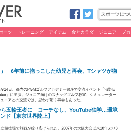
ポーツ
トレーニング
アイテム
食とカラダ
ジュニア
ブカ
」 6年前に抱っこした幼児と再会、Tシャツが物
が14日、都内のPGMゴルフアカデミー銀座で交流イベント「渋野日
2025 December」に出演。ジュニア向けのスナッグゴルフ教室、シミュレーター
ジュニアとの交流では、思わず驚く再会もあった。
から五輪王者に コーチなし、YouTube独学…環境
インド【東京世界陸上】
立競技場で熱戦が繰り広げられた。2007年の大阪大会以来18年ぶり3