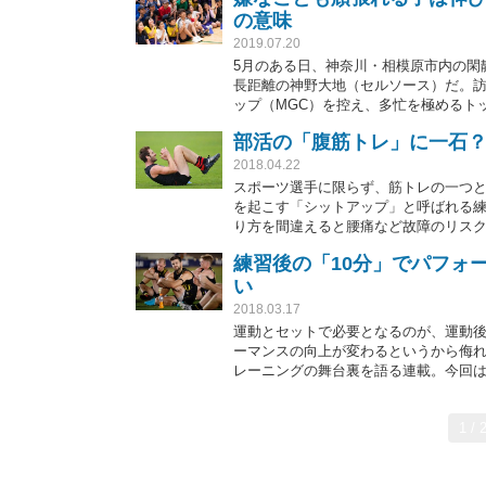
の意味
2019.07.20
5月のある日、神奈川・相模原市内の閑
長距離の神野大地（セルソース）だ。訪
ップ（MGC）を控え、多忙を極めるト
部活の「腹筋トレ」に一石？
2018.04.22
スポーツ選手に限らず、筋トレの一つ
を起こす「シットアップ」と呼ばれる
り方を間違えると腰痛など故障のリス
ーツトレーニングの舞台裏を語る連載
練習後の「10分」でパフォ
藤井瑞希など日本を代表するアスリー
い
2018.03.17
運動とセットで必要となるのが、運動後
ーマンスの向上が変わるというから侮
レーニングの舞台裏を語る連載。今回
の藤井瑞希など日本を代表するアスリ
1 / 