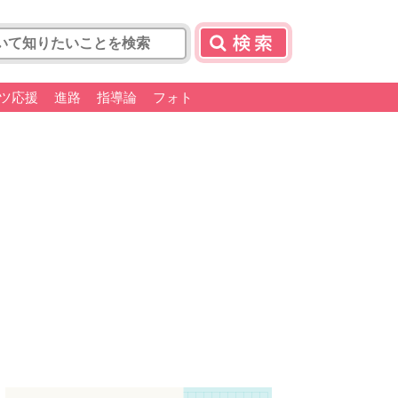
ツ応援
進路
指導論
フォト