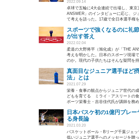
2022.09.14
卓球で五輪に4大会連続で出場し、東京
ANSWER」のインタビューに応じ、
て考えを語った。17歳で全日本選手権
歳。成長の裏に負けた試合の後に行ってき
スポーツで強くなるのに礼
英彰）
が出す答え
2022.02.04
柔道の大野将平（旭化成）が「THE A
考えを明かした。日本のスポーツ現場
のか。現代の子供たちはそんな疑問を
にこだわりを持つ柔道の五輪連覇王者
真面目なジュニア選手ほど
ッセージを送り、現代のスポーツ教育につ
法」とは
2021.07.29
栄養・食事の観点からジュニア世代の成長
どもを育てる ミライ・アスリートの
ポーツ栄養士・吉谷佳代氏が講師を務め
症対策」について。
日本バスケ初の1億円プレーヤ
る身長論
2021.03.20
バスケットボール・Bリーグ千葉ジェッツ
低いジュニア選手へのメッセージを贈っ