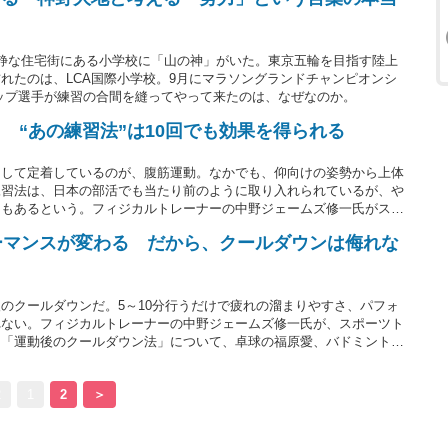
静な住宅街にある小学校に「山の神」がいた。東京五輪を目指す陸上
れたのは、LCA国際小学校。9月にマラソングランドチャンピオンシ
ップ選手が練習の合間を縫ってやって来たのは、なぜなのか。
 “あの練習法”は10回でも効果を得られる
として定着しているのが、腹筋運動。なかでも、仰向けの姿勢から上体
練習法は、日本の部活でも当たり前のように取り入れられているが、や
クもあるという。フィジカルトレーナーの中野ジェームズ修一氏がスポ
。今回は「正しい腹筋運動」について、卓球の福原愛、バドミントンの
ーマンスが変わる だから、クールダウンは侮れな
トの個人指導経験を持つ同氏に聞いた。
のクールダウンだ。5～10分行うだけで疲れの溜まりやすさ、パフォ
れない。フィジカルトレーナーの中野ジェームズ修一氏が、スポーツト
は「運動後のクールダウン法」について、卓球の福原愛、バドミントン
ートの個人指導経験を持つ同氏に聞いた。
2
1
2
＞