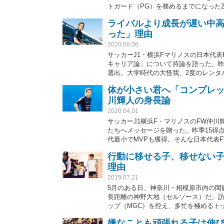
トガード（PG）を務めるまでになった2
が絶対的に優位な競技でいかにして活躍
ライバルより成長が遅い中高
THE ANSWER編集部・浜田 洋平）
った」理由
2020.08.06
サッカーJ1・横浜Fマリノスの日本代表
キャリア論」について持論を語った。昨季
選出。大学時代の大怪我、2度のレンタ
できたのか。自身の考えとともに、かつ
体が小さい君へ「コンプレック
花開かせる方法」の体験談を語った。
川輝人の身長論
2020.04.01
サッカーJ1横浜F・マリノスのFW仲川
たちへメッセージを贈った。昨季15得点
代最小でMVPも獲得。そんな日本代表
とは――。
行動に移せる子、移せない
理由
2019.07.21
5月のある日、神奈川・相模原市内の閑
長距離の神野大地（セルソース）だ。訪
ップ（MGC）を控え、多忙を極めるト
嫌なことも頑張れる子は伸