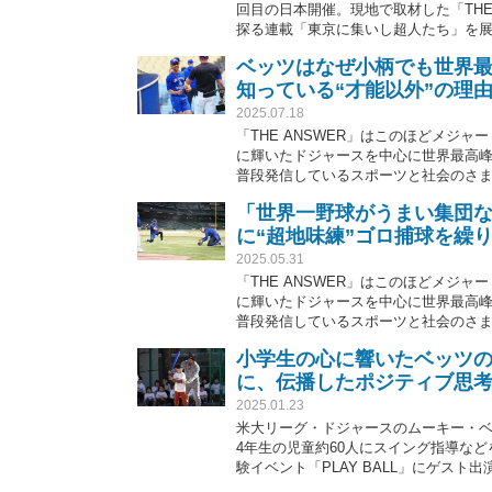
回目の日本開催。現地で取材した「THE
探る連載「東京に集いし超人たち」を展
ド）。東京五輪ではインド史上初とな
ベッツはなぜ小柄でも世界
者不在の中で練習。環境よりも大切なマイ
知っている“才能以外”の理
佳穂、戸田 湧大）
2025.07.18
「THE ANSWER」はこのほどメジ
に輝いたドジャースを中心に世界最高
普段発信しているスポーツと社会のさ
のヒント……など「THE ANSWER
「世界一野球がうまい集団な
する。第11回は「体が小さくても活躍
に“超地味練”ゴロ捕球を繰
サイトによると身長178センチ、体重8
本塁打を放ち、屈指の万能選手として
2025.05.31
由を、近くで見守るコーチに聞いた。（取
「THE ANSWER」はこのほどメジ
に輝いたドジャースを中心に世界最高
普段発信しているスポーツと社会のさ
のヒント……など「THE ANSWER
小学生の心に響いたベッツの言
する。第5回は「世界一軍団ドジャース
に、伝播したポジティブ思
インによって繰り広げられる“超地味”
ーヤーの真髄が見えた。（取材・文＝THE
2025.01.23
米大リーグ・ドジャースのムーキー・ベ
4年生の児童約60人にスイング指導な
験イベント「PLAY BALL」にゲス
ターの言葉に、少年少女たちも貴重な