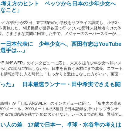
える考え方のヒント ベッツから日本の少年少女へ
益なこと」
ッツ内野手が22日、東京都内の小学校をサプライズ訪問し、小学3～
どを実施した。MLB機構が世界各国で行っている野球未経験者向けの体
ト出演。さまざまな質問に回答した中で、メジャーのスーパースターが発
する上で大切な1つのキーワードがあった。
日本代表に 少年少女へ、西田有志はYouTube
る選手は…」
E ANSWER」のインタビューに応じ、未来を担う少年少女へ熱いメ
だらけの部活に在籍しながら、日本を背負う逸材にまで成長。スマート
んでも情報が手に入る時代に「しっかりと数はこなした方がいい。画面の
るはずですから」と次世代を担うバレー界、スポーツ界の子どもたちに
だった」 日本最速ランナー・田中希実でさえも闘
彦）
機）が「THE ANSWER」のインタビューに応じ、「集中力の高め
500メートル、3000メートルの3種目で日本記録を持つトップランナ
中する力は結果を残すために欠かせない。レースまでの行動、緊張で悩
してもらった。（文＝THE ANSWER編集部・浜田 洋平）
い人の差 17歳で日本一、卓球・水谷隼の考えは