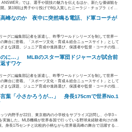
 ANSWER」では、選手や競技の魅力を伝えるほか、新たな価値観を
開。第19回は男子やり投げで8位入賞したニーラジ・チョプラ（イン
る陸上での金メダルを獲得し、英雄となった。ただ、子どもの頃は指導
最高峰なのか 夜中に突然鳴る電話、ド軍コーチが
ンドを教えてくれた。（取材・文＝THE ANSWER編集部・山野邊
由
ャーリーグに編集部記者を派遣し、昨季ワールドシリーズを制して世界一
峰の舞台に密着。「スポーツ文化・育成＆総合ニュースサイト」として
まざまな課題、ジュニア育成や進路選び、保護者や監督・コーチの指導
」のサイトコンセプトに照らしたテーマを、MLBを通して短期連載で発信
のに…」 MLBのスター軍団ドジャースが試合前
するためのコツ」。ドジャースのムーキー・ベッツ内野手はMLB公式
り返すワケ
1キロとメジャーでは小柄に分類されるサイズながら、11年連続で2桁
将来の殿堂入りも確実視されている。体格に恵まれずとも活躍できる理
材・文＝THE ANSWER編集部・鉾久 真大）
ャーリーグに編集部記者を派遣し、昨季ワールドシリーズを制して世界一
峰の舞台に密着。「スポーツ文化・育成＆総合ニュースサイト」として
まざまな課題、ジュニア育成や進路選び、保護者や監督・コーチの指導
」のサイトコンセプトに照らしたテーマを、MLBを通して短期連載で発信
葉「小さかろうが…」 身長175cmで世界No.1
の試合前ルーティン」。華やかなフィールドで試合前にドジャースナ
考
なルーティンを取材すると、日本の少年野球の参考にもなる超一流プレ
 ANSWER編集部・鉾久 真大）
ッツ内野手が22日、東京都内の小学校をサプライズ訪問し、小学3～
どを実施した。MLB機構が世界各国で行っている野球未経験者向けの体
ト出演。身長175センチと比較的小柄ながら世界最高峰の舞台で活躍するス
学びを得た。