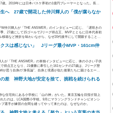
7歳。2019年には日本バスケ界初の1億円プレーヤーとなった。長身
の場を切り拓いてきたのか。競技生活20年間の経験を聞いた。（文＝
生へ 27歳で開花した仲川輝人の「僕が腐らなか
FW仲川輝人が「THE ANSWER」のインタビューに応じ、「遅咲きの
、27歳にして15ゴールでJリーグ得点王、MVPとともに日本代表初
ル移籍など挫折を味わいながら、なぜ20代後半にして開眼することが
ての自分のように“まだ埋もれている”中高生へ、「遅咲きでも才能を
スは感じない」 Jリーグ最小MVP・161cm仲
輝人が「THE ANSWER」の単独インタビューに応じ、体の小さい子供
で得点王となり、J1優勝に牽引した161センチの27歳は、Jリーグ歴
FWが思う自身の“身長論”、自身と境遇が似た後輩たちに届けるエール
子の差 神野大地が安定を捨て、挑戦を続けられる
静な住宅街にある小学校に「山の神」がいた。東京五輪を目指す陸上
れたのは、LCA国際小学校。9月にマラソングランドチャンピオンシ
ップ選手が練習の合間を縫ってやって来たのは、なぜなのか。
びる 神野大地と考える「努力」という言葉の本当