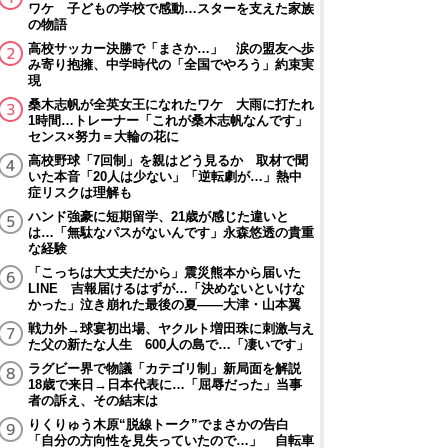
ワケ 子どもの学校で感動…スターを支えた家族
の物語
高校サッカー決勝で「まさか…」 涙の盟友へ歩
み寄り抱擁、中学時代の「全国でやろう」約束実
現
桑木志帆が全英女王になれたワケ 大雨に打たれ
1時間…トレーナー「これが桑木志帆なんです」
センス×努力＝大輪の花に
高校野球「7回制」を親はどう見るか 取材で聞
いた本音「20人は少ない」「逆転劇が…」熱中
症リスクは理解も
ハンド強豪に短期留学、21歳が感じた違いと
は…「無駄なパスがないんです」永森悠透の貴重
な経験
「こっちは大丈夫だから」震災熊本から届いた
LINE 吉報届けるはずが…「決めないといけな
かった」泣き崩れた最後の夏――大津・山本翼
戦力外→球宴初出場、ヤクルト増田珠に刺激与え
た父の新たな人生 600人の島で…「凄いです」
ラグビー界で物議「カテゴリ制」新局面を解説
18歳で来日→日本代表に…「屈辱だった」当事
者の訴え、その結末は
りくりゅう木原“脱線トーク”でまさかの告白
「自分の方向性を見失っていたので…」 自転車