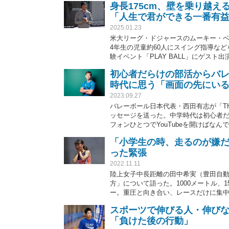
身長175cm、壁を乗り越
「人生で君ができる一番有
2025.01.23
米大リーグ・ドジャースのムーキー・ベ
4年生の児童約60人にスイング指導な
験イベント「PLAY BALL」にゲス
したメッセージには、子どもたちが成長
初心者だらけの部活からバレー
時代に思う「画面の先にい
2023.09.27
バレーボール日本代表・西田有志が「TH
ッセージを送った。中学時代は初心者
フォンひとつでYouTubeを開けばな
先にいる選手は絶対に数をこなしてい
「小学生の時、走るのが嫌
成長のヒントを届けた。（文＝藤井 雅
った緊張
2022.11.11
陸上女子中長距離の田中希実（豊田自動織
方」について語った。1000メートル、1
ー。重圧と向き合い、レースだけに集
むジュニア世代へのアドバイスなどを明か
スポーツで伸びる人・伸びな
「負けた後の行動」