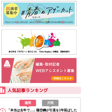
週間
月間
「本当は去年で…」陽岱鋼が引退を1年延ばした