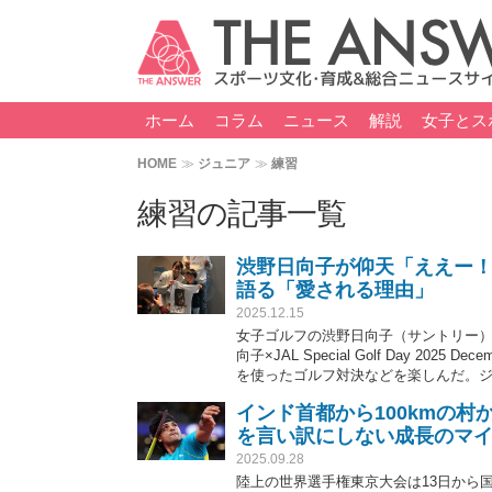
ホーム
コラム
ニュース
解説
女子とス
HOME
ジュニア
練習
練習の記事一覧
渋野日向子が仰天「ええー！
語る「愛される理由」
2025.12.15
女子ゴルフの渋野日向子（サントリー）
向子×JAL Special Golf Day 
を使ったゴルフ対決などを楽しんだ。
インド首都から100kmの村
を言い訳にしない成長のマ
2025.09.28
陸上の世界選手権東京大会は13日から国