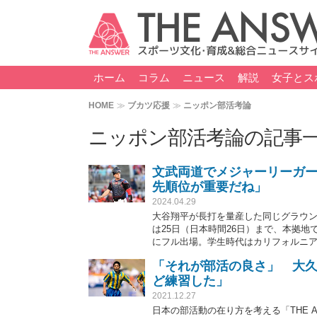
ホーム
コラム
ニュース
解説
女子とス
HOME
ブカツ応援
ニッポン部活考論
ニッポン部活考論の記事
文武両道でメジャーリーガ
先順位が重要だね」
2024.04.29
大谷翔平が長打を量産した同じグラウ
は25日（日本時間26日）まで、本拠地
にフル出場。学生時代はカリフォルニア
らメジャーリーガーの夢を叶えた背景を聞
「それが部活の良さ」 大久
ど練習した」
2021.12.27
日本の部活動の在り方を考える「THE A