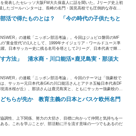
を発表したセレッソ大阪FW大久保嘉人に話を聞いた。Jリーグ史上初
成したゴールハンターは、長崎の名門・国見高校でも圧倒的な存在感
身のキャリアを大きく変えた千載一遇のチャンスをいかにして掴んだの
の部活で得たものとは？ 「今の時代の子供たちと
れた精神力は、プロ入り後の飛躍を支える土台となった。（取材・文＝
ANSWER」の連載「ニッポン部活考論」。今回はジュビロ磐田のMF
の“黄金世代”の1人として、1999年ナイジェリア・ワールドユース準
活躍。日本サッカー史に残る名司令塔としてJリーグ、日本代表で輝か
にあったのは鹿児島実業高校時代の厳しい部活での日々にあった。（取
す方法」 清水商・川口能活×鹿児島実・那須大
ANSWER」の連載「ニッポン部活考論」、今回のテーマは「強豪校で
は、サッカー元日本代表GKの川口能活さんとアテネ五輪日本代表DF
（現清水桜が丘）、那須さんは鹿児島実と、ともにサッカー強豪校の部
キャリアの礎を作った2人に「強豪校で伸びる人と伸びない人の差」
」どちらが先か 教育主義の日本とバスケ欧州名門
。協調性、上下関係、努力の大切さ、目標に向かって仲間と気持ちを一
にある。これを学ぶことが、部活動に汗を流す意味の一つでもあるのだ