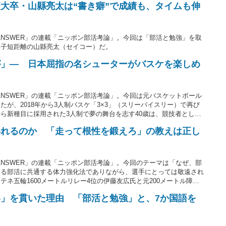
大卒・山縣亮太は“書き癖”で成績も、タイムも伸
ANSWER」の連載「ニッポン部活考論」。今回は「部活と勉強」を取
男子短距離の山縣亮太（セイコー）だ。
が」― 日本屈指の名シューターがバスケを楽しめ
ANSWER」の連載「ニッポン部活考論」。今回は元バスケットボール
が、2018年から3人制バスケ「3×3」（スリーバイスリー）で再び
ら新種目に採用された3人制で夢の舞台を志す40歳は、競技者として
でいる。自身のキャリアを振り返りつつ、自らの“指導論”を語った。
われるのか 「走って根性を鍛えろ」の教えは正し
ANSWER」の連載「ニッポン部活考論」。今回のテーマは「なぜ、部
ゆる部活に共通する体力強化法でありながら、選手にとっては敬遠され
ネ五輪1600メートルリレー4位の伊藤友広氏と元200メートル障害
聞いた。
」を貫いた理由 「部活と勉強」と、7か国語を