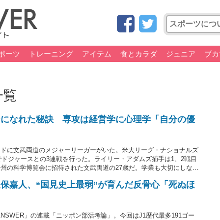
ポーツ
トレーニング
アイテム
食とカラダ
ジュニア
ブカ
一覧
ーになれた秘訣 専攻は経営学に心理学「自分の優
ンドに文武両道のメジャーリーガーがいた。米大リーグ・ナショナルズ
でドジャースとの3連戦を行った。ライリー・アダムズ捕手は1、2戦目
州の科学博覧会に招待された文武両道の27歳だ。学業も大切にしなが
いた。（取材・文＝THE ANSWER編集部・土屋 一平）
保嘉人、“国見史上最弱”が育んだ反骨心「死ぬほ
NSWER」の連載「ニッポン部活考論」。今回はJ1歴代最多191ゴー