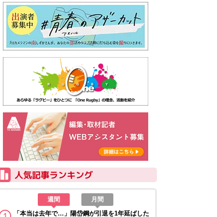
週間
月間
「本当は去年で…」陽岱鋼が引退を1年延ばした