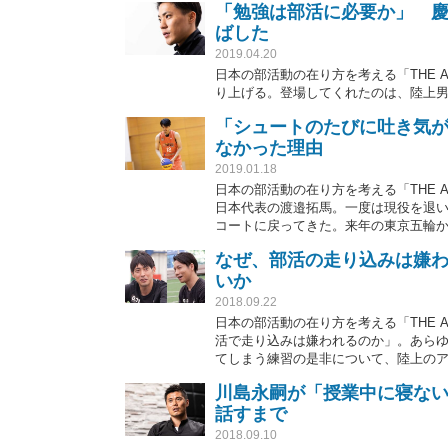
「勉強は部活に必要か」 慶
ばした
2019.04.20
日本の部活動の在り方を考える「THE 
り上げる。登場してくれたのは、陸上
「シュートのたびに吐き気
なかった理由
2019.01.18
日本の部活動の在り方を考える「THE 
日本代表の渡邉拓馬。一度は現役を退いた
コートに戻ってきた。来年の東京五輪か
の一方でジュニアへの指導にも力を注い
なぜ、部活の走り込みは嫌
いか
2018.09.22
日本の部活動の在り方を考える「THE 
活で走り込みは嫌われるのか」。あら
てしまう練習の是非について、陸上のアテ
アジア最高記録保持者の秋本真吾氏に
川島永嗣が「授業中に寝ない
話すまで
2018.09.10