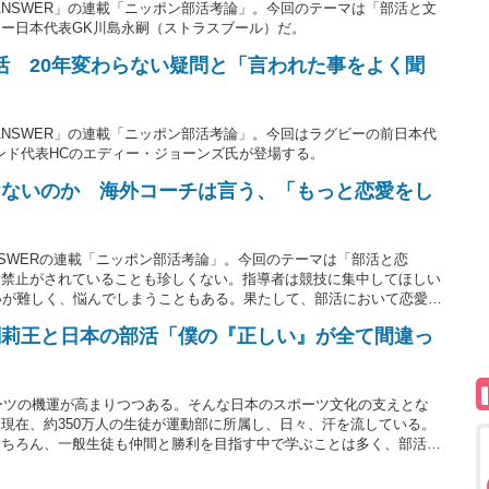
ANSWER」の連載「ニッポン部活考論」。今回のテーマは「部活と文
ー日本代表GK川島永嗣（ストラスブール）だ。
活 20年変わらない疑問と「言われた事をよく聞
ANSWER」の連載「ニッポン部活考論」。今回はラグビーの前日本代
ンド代表HCのエディー・ジョーンズ氏が登場する。
けないのか 海外コーチは言う、「もっと恋愛をし
NSWERの連載「ニッポン部活考論」。今回のテーマは「部活と恋
愛禁止がされていることも珍しくない。指導者は競技に集中してほしい
いが難しく、悩んでしまうこともある。果たして、部活において恋愛は
表・伊藤華英さんに聞いた。
闘莉王と日本の部活「僕の『正しい』が全て間違っ
ポーツの機運が高まりつつある。そんな日本のスポーツ文化の支えとな
現在、約350万人の生徒が運動部に所属し、日々、汗を流している。
もちろん、一般生徒も仲間と勝利を目指す中で学ぶことは多く、部活で
立っている。