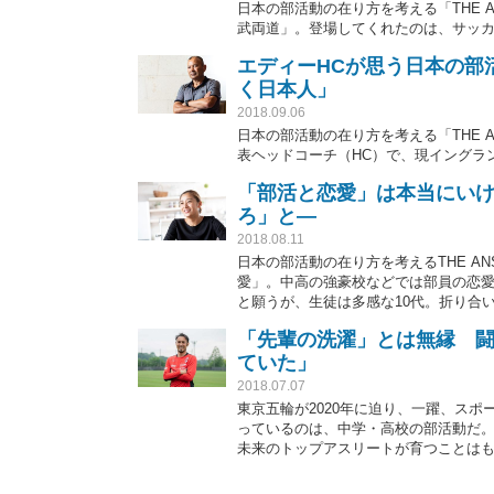
日本の部活動の在り方を考える「THE 
武両道」。登場してくれたのは、サッカ
エディーHCが思う日本の部
く日本人」
2018.09.06
日本の部活動の在り方を考える「THE 
表ヘッドコーチ（HC）で、現イングラ
「部活と恋愛」は本当にい
ろ」と―
2018.08.11
日本の部活動の在り方を考えるTHE A
愛」。中高の強豪校などでは部員の恋
と願うが、生徒は多感な10代。折り合
本当にタブーなのか。競泳の元日本代
「先輩の洗濯」とは無縁 
ていた」
2018.07.07
東京五輪が2020年に迫り、一躍、ス
っているのは、中学・高校の部活動だ。
未来のトップアスリートが育つことは
得た経験が、その後の人格形成にも役