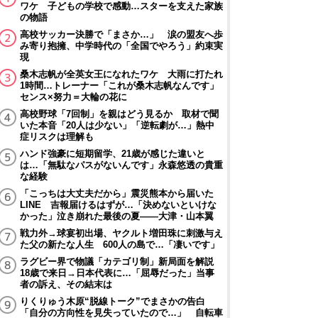
ワケ 子どもの学校で感動…スターを支えた家族
の物語
高校サッカー決勝で「まさか…」 涙の盟友へ歩
み寄り抱擁、中学時代の「全国でやろう」約束実
現
桑木志帆が全英女王になれたワケ 大雨に打たれ
1時間…トレーナー「これが桑木志帆なんです」
センス×努力＝大輪の花に
高校野球「7回制」を親はどう見るか 取材で聞
いた本音「20人は少ない」「逆転劇が…」熱中
症リスクは理解も
ハンド強豪に短期留学、21歳が感じた違いと
は…「無駄なパスがないんです」永森悠透の貴重
な経験
「こっちは大丈夫だから」震災熊本から届いた
LINE 吉報届けるはずが…「決めないといけな
かった」泣き崩れた最後の夏――大津・山本翼
戦力外→球宴初出場、ヤクルト増田珠に刺激与え
た父の新たな人生 600人の島で…「凄いです」
ラグビー界で物議「カテゴリ制」新局面を解説
18歳で来日→日本代表に…「屈辱だった」当事
者の訴え、その結末は
りくりゅう木原“脱線トーク”でまさかの告白
「自分の方向性を見失っていたので…」 自転車