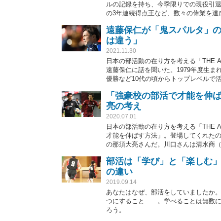
ルの記録を持ち、今季限りでの現役引退
の3年連続得点王など、数々の偉業を達
を放った。競争の激しいチームで、自
遠藤保仁が「鬼スパルタ」
か。日々の厳しい練習によって鍛えら
は違う」
佐藤 俊）
2021.11.30
日本の部活動の在り方を考える「THE 
遠藤保仁に話を聞いた。1979年度生まれ
優勝など10代の頃からトップレベルで
しい成績を残してきたが、そのベース
「強豪校の部活で才能を伸ば
材・文＝佐藤 俊）
亮の考え
2020.07.01
日本の部活動の在り方を考える「THE 
才能を伸ばす方法」。登場してくれたの
の那須大亮さんだ。川口さんは清水商
活出身。競争の激しい環境で勝ち抜き、
部活は「学び」と「楽しむ
について聞いた。
の違い
2019.09.14
あなたはなぜ、部活をしていましたか
つにすること……。学べることは無数
ろう。