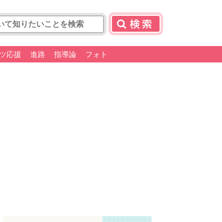
ツ応援
進路
指導論
フォト